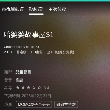
電視運動館
影劇館⁺
單次付費
哈婆婆故事屋S1
Grannie’s story house S1
2013 ．
普遍級
．HD畫質 ．全18集(部分免費)
類型
兒童節目
發音
國語
星等
3.4
下架時間
2026年12月31日
演員
MOMO親子台哥哥
姐姐主持群