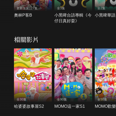
更新至第127集
全3集
全2集
奧林P客B
小黑啤台語專輯《今
小黑啤華語
仔日真好耍》
相關影片
全30集
全90集
全50集
哈婆婆故事屋S2
MOMO這一家S1
MOMO歡樂