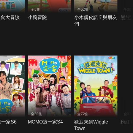
全5集
全52集
全30
美食大冒險
小鴨冒險
小木偶皮諾丘與朋友
熊熊波
們
全30集
全72集
全33
這一家S6
MOMO這一家S4
歡迎來到Wiggle
粉紅
Town