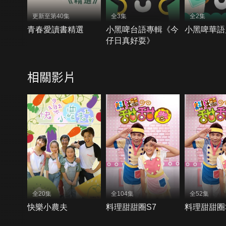
更新至第40集
全3集
全2集
青春愛讀書精選
小黑啤台語專輯《今
小黑啤華語
仔日真好耍》
相關影片
全20集
全104集
全52集
快樂小農夫
料理甜甜圈S7
料理甜甜圈