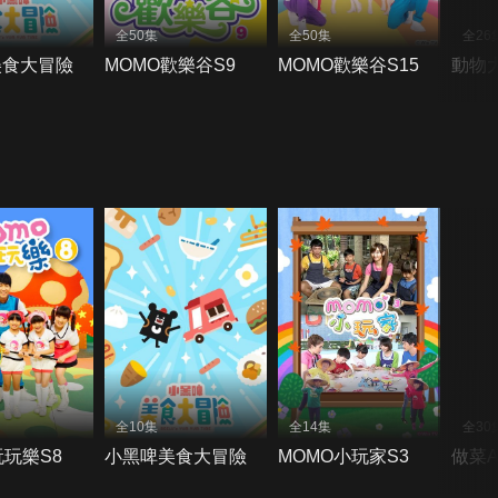
全50集
全50集
全26
美食大冒險
MOMO歡樂谷S9
MOMO歡樂谷S15
動物
全10集
全14集
全30
玩玩樂S8
小黑啤美食大冒險
MOMO小玩家S3
做菜A