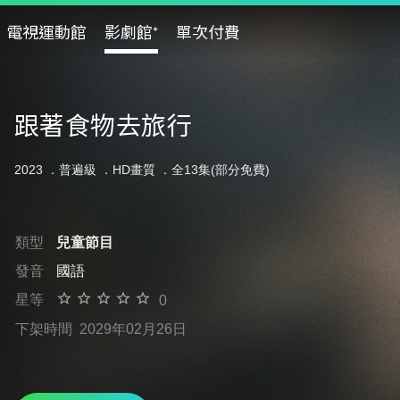
電視運動館
影劇館⁺
單次付費
跟著食物去旅行
2023 ．
普遍級
．HD畫質 ．全13集(部分免費)
類型
兒童節目
發音
國語
星等
0
下架時間
2029年02月26日