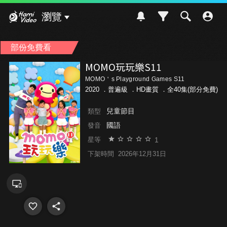
Hami Video
瀏覽
部份免費看
MOMO玩玩樂S11
MOMO＇s Playground Games S11
2020 ．
普遍級
．HD畫質 ．全40集(部分免費)
兒童節目
類型
國語
發音
1
星等
下架時間
2026年12月31日