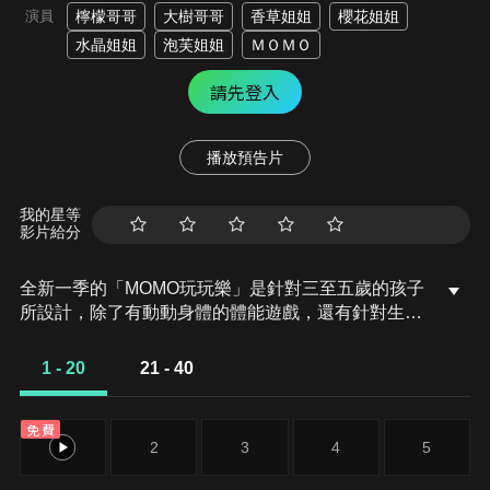
演員
檸檬哥哥
大樹哥哥
香草姐姐
櫻花姐姐
水晶姐姐
泡芙姐姐
ＭＯＭＯ
請先登入
播放預告片
我的星等
影片給分
全新一季的「MOMO玩玩樂」是針對三至五歲的孩子
所設計，除了有動動身體的體能遊戲，還有針對生活
認知、生活常規與生活自理設計了「一起動動腦」和
「一起找一找」新單元，透過不同的遊戲單元帶著孩
1 - 20
21 - 40
子玩樂與學習，「MOMO玩玩樂」邀請所有小寶貝：
「跟著MOMO一起開心地玩樂吧！」。
免費
1
2
3
4
5