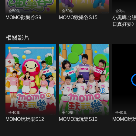
全50集
全50集
全3集
MOMO歡樂谷S9
MOMO歡樂谷S15
小黑啤台
日真好耍
相關影片
全40集
全40集
全40集
MOMO玩玩樂S12
MOMO玩玩樂S10
MOMO玩