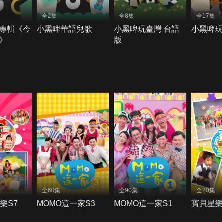
全2集
全8集
全17集
專輯《今
小黑啤華語兒歌
小黑啤玩臺灣 台語
小黑啤
》
版
全60集
全90集
全20集
樂S7
MOMO這一家S3
MOMO這一家S1
寶貝星樂