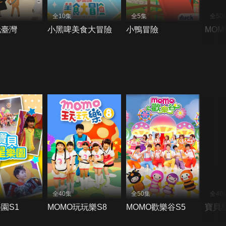
全10集
全5集
全50
玩臺灣
小黑啤美食大冒險
小鴨冒險
MOM
全40集
全50集
全40
園S1
MOMO玩玩樂S8
MOMO歡樂谷S5
寶貝