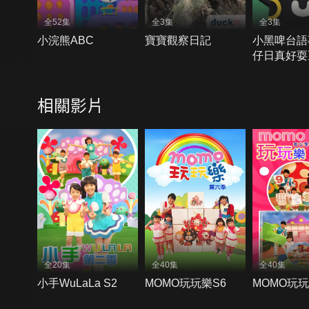
全52集
全3集
全3集
小浣熊ABC
寶寶觀察日記
小黑啤台語
仔日真好耍
相關影片
全20集
全40集
全40集
小手WuLaLa S2
MOMO玩玩樂S6
MOMO玩玩