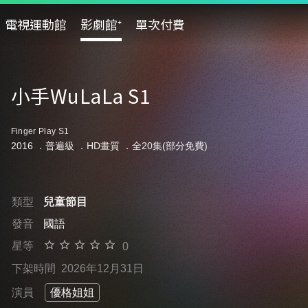
電視運動館
影劇館⁺
單次付費
小手WuLaLa S1
Finger Play S1
2016 ．
普遍級
．HD畫質 ．全20集(部分免費)
類型
兒童節目
發音
國語
星等
0
下架時間
2026年12月31日
演員
優格姐姐