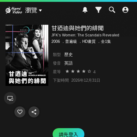
Hami Video
瀏覽
甘迺迪與她們的緋聞
JFK’s Women: The Scandals Revealed
2006 ．
普遍級
．HD畫質 ．全1集
歷史
類型
英語
發音
4
星等
下架時間
2026年12月31日
請先登入