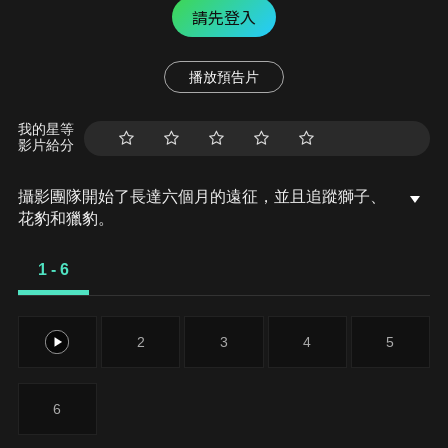
請先登入
播放預告片
我的星等
影片給分
攝影團隊開始了長達六個月的遠征，並且追蹤獅子、
花豹和獵豹。
1 - 6
1
2
3
4
5
6