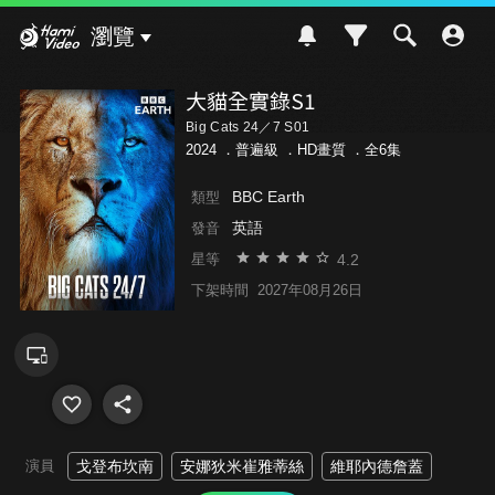
Hami Video
瀏覽
大貓全實錄S1
Big Cats 24／7 S01
2024 ．
普遍級
．HD畫質 ．全6集
BBC Earth
類型
英語
發音
4.2
星等
下架時間
2027年08月26日
演員
戈登布坎南
安娜狄米崔雅蒂絲
維耶內德詹蓋