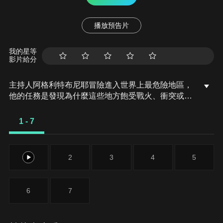
播放預告片
我的星等
影片給分
主持人阿格利特布尼耶冒險進入世界上最危險地區，
他的任務是發現為什麼這些地方飽受戰火、衝突或危
險的困擾，以及普通人如何在這種充滿挑戰的環境中
生存。
1 - 7
1
2
3
4
5
6
7