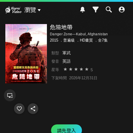
Hami Video
瀏覽
危險地帶
Danger Zone—Kabul, Afghanistan
2015 ．
普遍級
．HD畫質 ．全7集
軍武
類型
英語
發音
5
星等
下架時間
2026年12月31日
請先登入