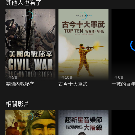
其他人也看了
全5集
全10集
全6集
美國內戰秘辛
古今十大軍武
一戰的百
相關影片