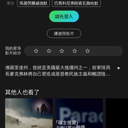
瑪麗勞爾威德默
巴喬利尼弗朗索瓦魏哈默
導演
請先登入
播放預告片
我的星等
影片給分
佛羅里達州，曾經是美國最大搖擺州之一，前軍情局
長麥克弗林將自己塑造成基督教民族主義和離譜陰謀
論的最大宣傳工具。「自由母親」由當地極保守家長
所組成的組織，他們力圖禁止校園圖書館出現任何與
其他人也看了
LGBTQ相關的書籍，此舉受到州長的鼓舞，已有超
過1400多本書籍遭到下架。導演實際走訪佛州，聽聽
居民口中的川普是什麼模樣？