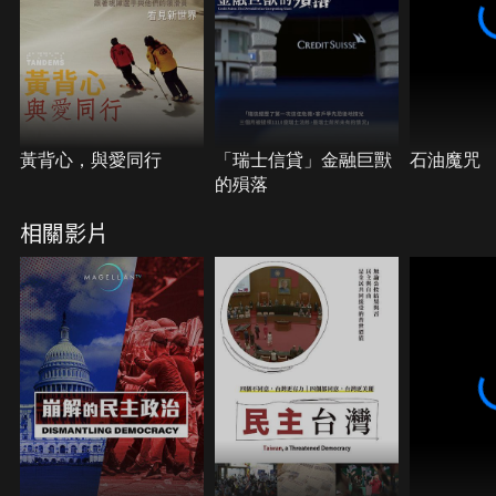
黃背心，與愛同行
「瑞士信貸」金融巨獸
石油魔咒
的殞落
相關影片