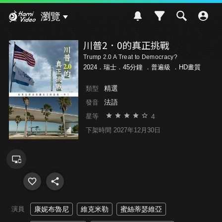
Hami Video
瀏覽
川普2．0的真正挑戰
Trump 2.0 A Treat to Democracy?
2024．瑞士．45分鐘 ．
普遍級
．HD畫質
精選
類型
法語
發音
4
星等
下架時間 2027年12月30日
演員
康妮布魯尼
維克米勒
蜜絲蒂瑟維亞