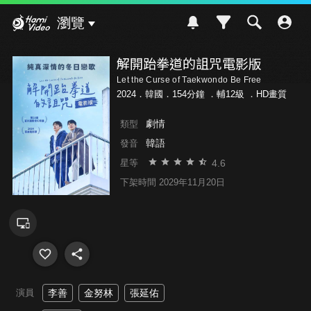
Hami Video
瀏覽
解開跆拳道的詛咒電影版
Let the Curse of Taekwondo Be Free
2024．韓國．154分鐘 ．
輔12級
．HD畫質
劇情
類型
韓語
發音
4.6
星等
下架時間 2029年11月20日
演員
李善
金努林
張延佑