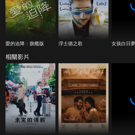
愛的迫降：旗艦版
浮士德之歌
女孩白日
相關影片
6.3