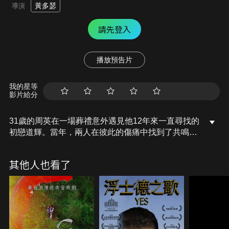
黃多瑟
導演
請先登入
播放預告片
我的星等
影片給分
31歲的周英在一場葬禮意外遇見他12年來一直尋找的
初戀道輝。當年，兩人在彼此的傷痛中找到了共鳴，
展開了一段濃烈而真摯的愛情，卻最終走向疏離。如
今，道輝選擇放下跆拳道、追尋自己的夢想，而周英
其他人也看了
依然堅持繼續跆拳道。12年後，他們能否重拾過去的
情感，破解那段彷彿詛咒般的宿命，找回失落的愛情
呢？