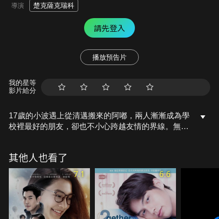
楚克薩克瑞科
導演
請先登入
播放預告片
我的星等
影片給分
17歲的小波遇上從清邁搬來的阿嘟，兩人漸漸成為學
校裡最好的朋友，卻也不小心跨越友情的界線。無法
被世俗理解的感情，兩人承受不了輿論壓力，只好妥
協分開。23年後，波帶著老婆重回家鄉的學校工作，
其他人也看了
過往的回憶全都浮上心頭，這段被封印的感情這次讓
他鼓起勇氣，想找回阿嘟及屬於他們的盛夏光年……
7.1
6.6