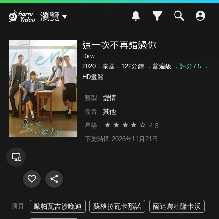
Hami Video
瀏覽
這一次不再錯過你
Dew
2020．泰國．122分鐘 ．
普遍級
．
評分7.5
．
HD畫質
愛情
類型
其他
發音
4.3
星等
下架時間 2026年11月21日
演員
歐帕瓦吉沙晚迪
蘇格拉瓦卡那諾
薩達農杜隆卡沃