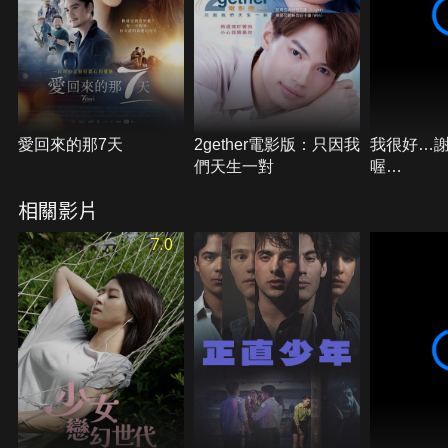
愛回來的那7天
2gether電影版：只因我
我很好…
們天生一對
喔…
相關影片
7.0