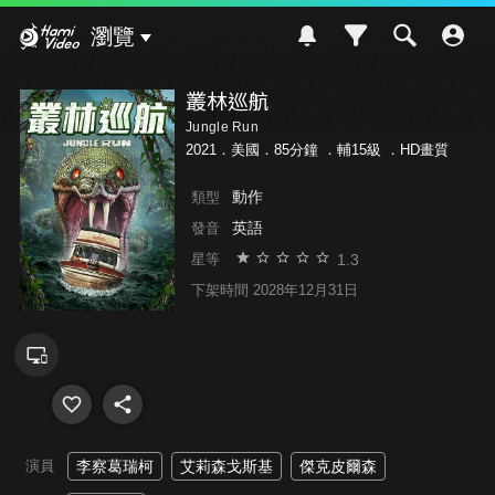
Hami Video
瀏覽
叢林巡航
Jungle Run
2021．美國．85分鐘 ．
輔15級
．HD畫質
動作
類型
英語
發音
1.3
星等
下架時間 2028年12月31日
演員
李察葛瑞柯
艾莉森戈斯基
傑克皮爾森