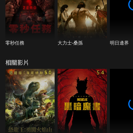
零秒任務
大力士-桑孫
明日邊界
相關影片
5.0
5.4