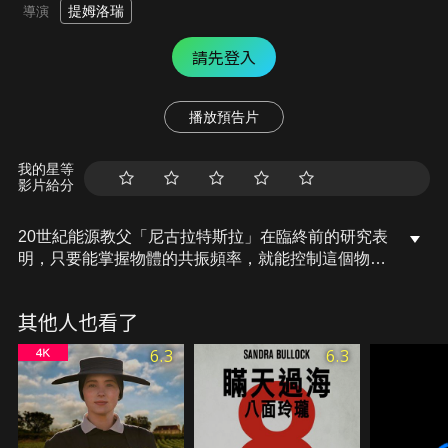
提姆洛瑞
導演
請先登入
播放預告片
我的星等
影片給分
20世紀能源教父「尼古拉特斯拉」在臨終前的研究表
明，只要能掌握物體的共振頻率，就能控制這個物
體，乃至控制人的思想。研究生艾絲特一天發現近期
在加州發生許多不尋常的縱向型地震，如果在四天後
其他人也看了
的G20高峰會上地震的話，可能會造成洛杉磯一半以
上的城市被摧毀，後果不堪設想。艾絲特將此事告知
6.3
6.3
指導教授康納德博士時，教授卻收到了研究計畫金主
意外去世的消息，隨後教授也因這項秘密研究尼古拉
特斯拉的計畫而「被消失」了。為了找到教授以及尼
古拉特斯拉秘密的研究筆記，艾絲特趁夜晚潛入學