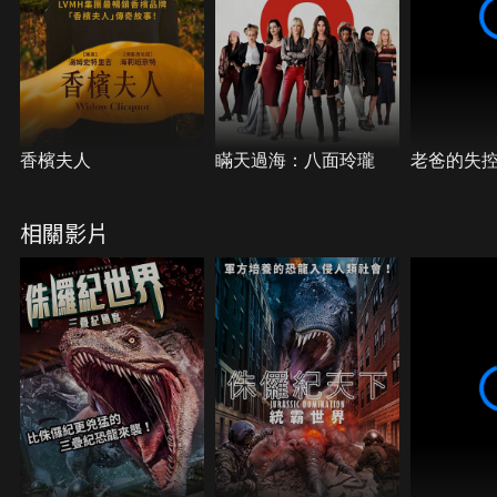
校，卻遭神秘人攻擊，才發現自己也已身陷這團迷霧
當中。一場拯救教授與世界的行動準備展開，究竟誰
才是真的幕後黑手？
香檳夫人
瞞天過海：八面玲瓏
老爸的失
相關影片