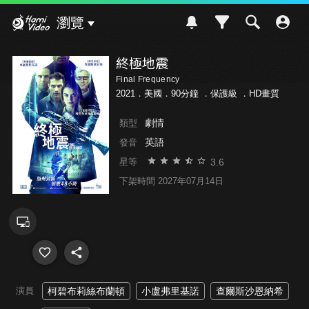
Hami Video
瀏覽
終極地震
Final Frequency
2021．美國．90分鐘 ．
保護級
．HD畫質
劇情
類型
英語
發音
3.6
星等
下架時間 2027年07月14日
演員
柯碧布莉絲布蘭頓
小盧弗里基諾
查爾斯沙恩納希