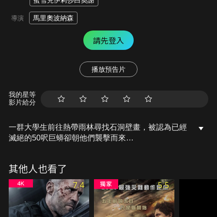
蜜雪兒伊莉莎白奧謝
馬里奧波納森
導演
請先登入
播放預告片
我的星等
影片給分
一群大學生前往熱帶雨林尋找石洞壁畫，被認為已經
滅絕的50呎巨蟒卻朝他們襲擊而來…
其他人也看了
7.4
5.5