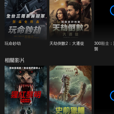
玩命鈔劫
天劫倒數2：大遷徙
300壯士
襲
相關影片