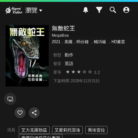
Hami Video
瀏覽
無敵蛇王
MegaBoa
2021．美國．85分鐘 ．
輔15級
．HD畫質
動作
類型
英語
發音
3.2
星等
下架時間 2028年12月31日
演員
艾力克羅勃茲
艾蜜莉托雷洛
喬埃雷拉