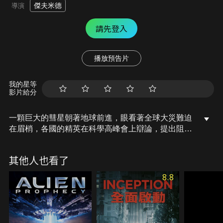
傑夫米德
導演
請先登入
播放預告片
我的星等
影片給分
一顆巨大的彗星朝著地球前進，眼看著全球大災難迫
在眉梢，各國的精英在科學高峰會上辯論，提出阻止
彗星撞地球的計畫，不料計畫失敗。對於即將到來的
災難，各國相互責怪，情勢愈發緊張，於是一名百萬
其他人也看了
富翁的女兒，找來了一組專家，想在為時已晚之前破
壞彗星阻止它撞地球…
8.8