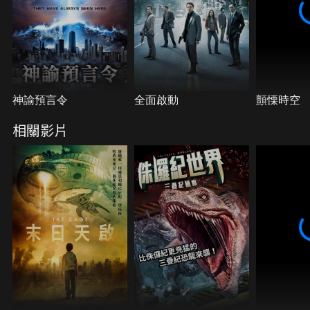
神諭預言令
全面啟動
顫慄時空
相關影片