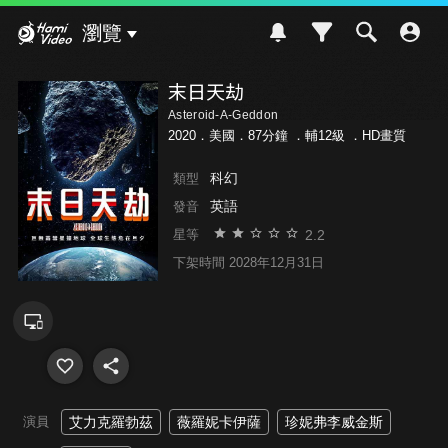
Hami Video
瀏覽
末日天劫
Asteroid-A-Geddon
2020．美國．87分鐘 ．
輔12級
．HD畫質
科幻
類型
英語
發音
2.2
星等
下架時間 2028年12月31日
演員
艾力克羅勃茲
薇羅妮卡伊薩
珍妮弗李威金斯