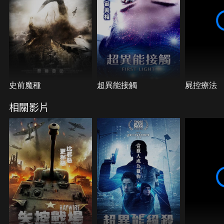
史前魔種
超異能接觸
屍控療法
相關影片