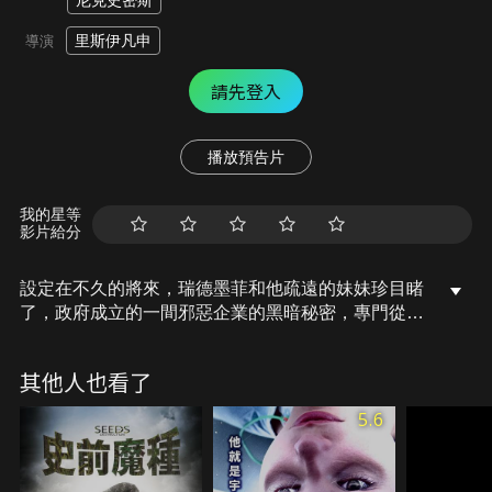
尼克史密斯
里斯伊凡申
導演
請先登入
播放預告片
我的星等
影片給分
設定在不久的將來，瑞德墨菲和他疏遠的妹妹珍目睹
了，政府成立的一間邪惡企業的黑暗秘密，專門從事
將抓來的民眾，改造成人體機器戰警並使他們聽從政
府的這家邪企業一切指揮，並且控制了整個國家議
其他人也看了
會、政治、軍事及資源，瑞德墨菲無奈帶著妹妹珍，
被迫選擇逃離這個充滿失控武裝人體機器戰警的國
5.6
家。