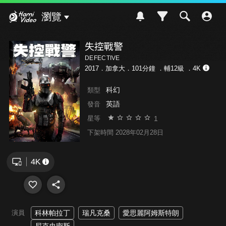
Hami Video
瀏覽
失控戰警
DEFECTIVE
2017．加拿大．101分鐘 ．
輔12級
．4K
科幻
類型
英語
發音
1
星等
下架時間 2028年02月28日
演員
科林帕拉丁
瑞凡克桑
愛思麗阿姆斯特朗