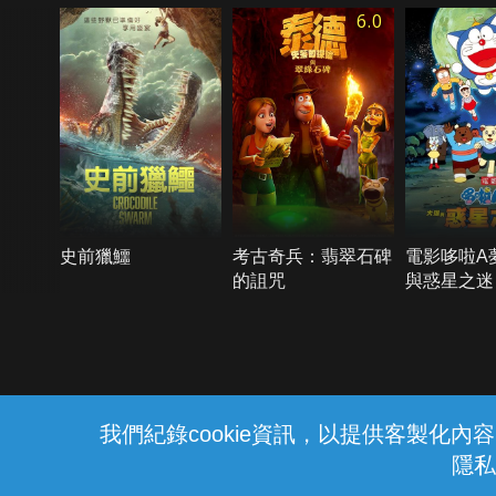
6.0
史前獵鱷
考古奇兵：翡翠石碑
電影哆啦A
的詛咒
與惑星之迷
{{notifyMsg}}
我們紀錄cookie資訊，以提供客製化
隱私