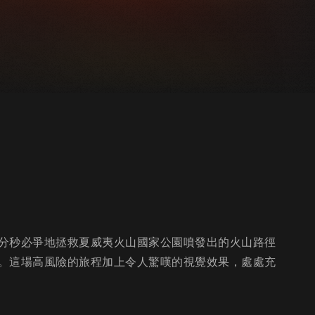
分秒必爭地拯救夏威夷火山國家公園噴發出的火山路徑
。這場高風險的旅程加上令人驚嘆的視覺效果，處處充