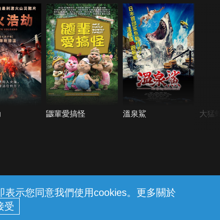
劫
鼴輩愛搞怪
溫泉鯊
大猛
示您同意我們使用cookies。更多關於