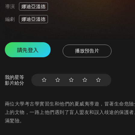
導演
娜迪亞溫德
編劇
娜迪亞溫德
請先登入
播放預告片
我的星等
影片給分
兩位大學考古學實習生和他們的夏威夷導遊，冒著生命危險
上的文物，一路上他們遇到了盲人盟友和誤入歧途的保護者
滿驚險。