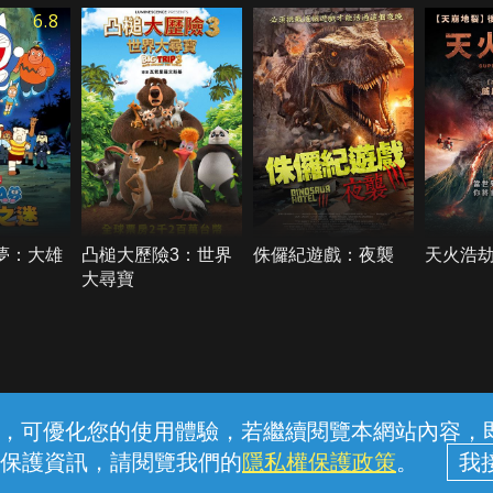
6.8
夢：大雄
凸槌大歷險3：世界
侏儸紀遊戲：夜襲
天火浩
大尋寶
常見問題
線上客服
服務條款
隱私權保護
內容，可優化您的使用體驗，若繼續閱覽本網站內容，即表
保護資訊，請閱覽我們的
隱私權保護政策
。
中華電信股份有限公司個人家庭分公司 (統一編號：96979949) © 2026