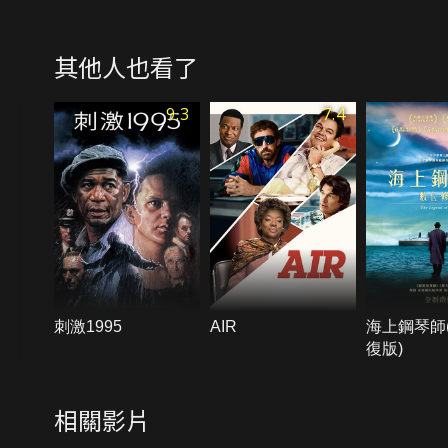
其他人也看了
9.3
7.4
刺激1995
AIR
海上鋼琴師
復版)
相關影片