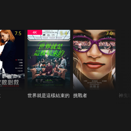
7.5
5.4
7.0
救
世界就是這樣結束的
挑戰者
神鬼