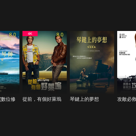
8.0
8.0
(數位修
從前，有個好萊塢
琴鍵上的夢想
攻敵必