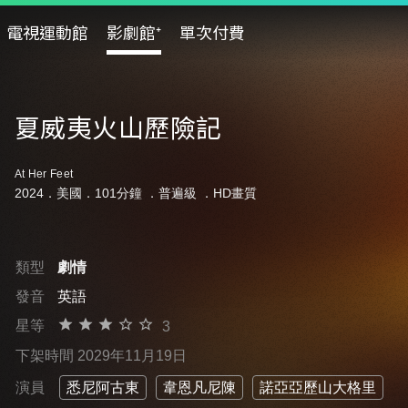
電視運動館
影劇館⁺
單次付費
夏威夷火山歷險記
At Her Feet
2024．美國．101分鐘 ．
普遍級
．HD畫質
類型
劇情
發音
英語
星等
3
下架時間 2029年11月19日
演員
悉尼阿古東
韋恩凡尼陳
諾亞亞歷山大格里