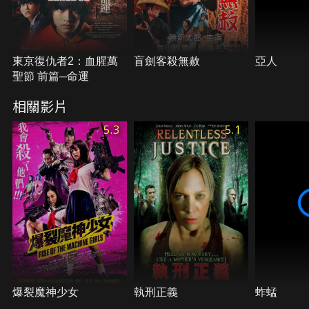
東京復仇者2：血腥萬
盲劍客殺無赦
亞人
聖節 前篇─命運
相關影片
5.3
5.1
爆裂魔神少女
執刑正義
蚱蜢