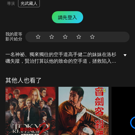
光武藏人
導演
請先登入
我的星等
影片給分
一名神祕、獨來獨往的空手道高手健二的妹妹在洛杉
磯失蹤，賢治打算以他的致命的空手道，拯救陷入邪
教組織魔掌的妹妹！
其他人也看了
7.4