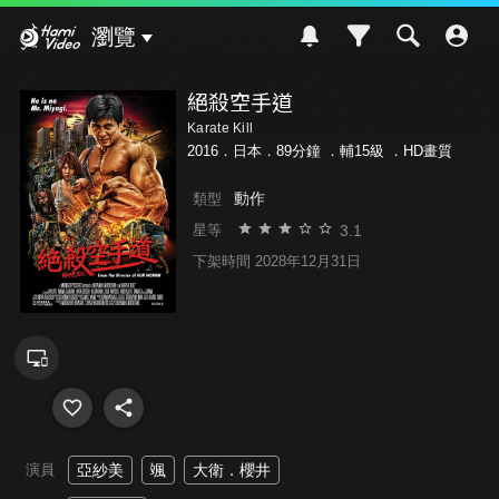
Hami Video
瀏覽
絕殺空手道
Karate Kill
2016．日本．89分鐘 ．
輔15級
．HD畫質
動作
類型
3.1
星等
下架時間 2028年12月31日
演員
亞紗美
颯
大衛．櫻井