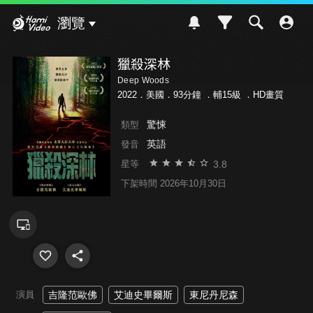
Hami Video
瀏覽
獵殺深林
Deep Woods
2022．美國．93分鐘 ．
輔15級
．HD畫質
驚悚
類型
英語
發音
3.8
星等
下架時間 2026年10月30日
演員
吉隆范歐佛
艾迪史畢爾斯
東尼丹尼森