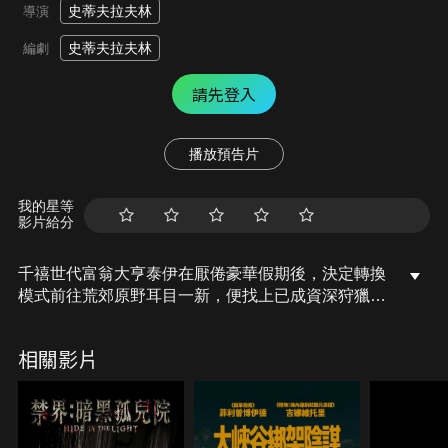
史蒂夫拉夫林
導演
史蒂夫拉夫林
編劇
請先登入
播放預告片
我的星等
影片給分
千禧世代富翁大亨泰伊在厭倦豪華假期後，決定轉換
模式前往荒郊原野耳目一新，便找上已成資深狩獵管
理員的大學好友尼克，以能盡情享受大自然的寬廣與
刺激。但總是我行我素的泰伊，違反指示闖入森林禁
相關影片
區，令這場本該放鬆身心的狩獵之旅，頓時變成驚心
動魄的血腥遊戲，他們能否在貓捉老鼠的生死關頭中
逃出生天？