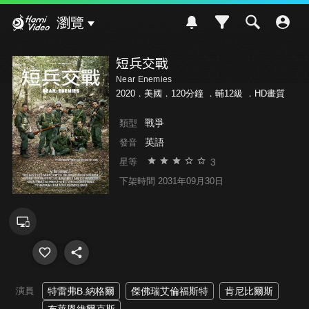
Hami Video
瀏覽
短兵交戰
Near Enemies
2020．美國．120分鐘 ．
輔12級
．HD畫質
戰爭
類型
英語
發音
3
星等
下架時間 2031年09月30日
演員
特雷弗B.納格爾
傑佛瑞艾倫福斯特
肯尼比爾斯