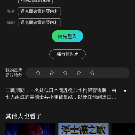
布萊恩維爾克斯
邁克爾弗雷迪亞內利
導演
邁克爾弗雷迪亞內利
編劇
請先登入
播放預告片
我的星等
影片給分
二戰期間，一名疑似日本間諜從加州拘留營逃脫，由
七人組成的美國士兵小隊被集結，以便在他到達由敵
方士兵聚集的臨時戰俘營前捉回。但當發現自己的一
名成員從實驗性洗腦計畫中釋放後，隱藏著一個危險
其他人也看了
的秘密時，小隊內部的緊張氣氛加劇，隨著深入加
州，與大量的陷阱和障礙作抵抗，真正的敵人是誰也
變得不清楚…