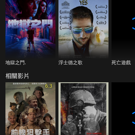
地獄之門.
浮士德之歌
死亡遊戲
相關影片
6.3