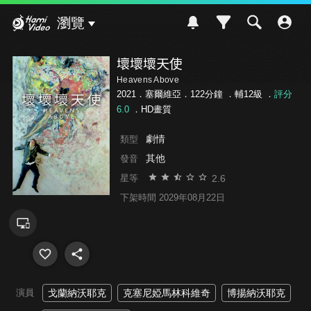
Hami Video
瀏覽
壞壞壞天使
Heavens Above
2021．塞爾維亞．122分鐘 ．
輔12級
．
評分
6.0
．HD畫質
劇情
類型
其他
發音
2.6
星等
下架時間 2029年08月22日
演員
戈蘭納沃耶克
克塞尼婭馬林科維奇
博揚納沃耶克