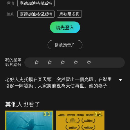
塞德加迪格傑威特
導演
塞德加迪格傑威特
馬歇爾埃梅
編劇
請先登入
播放預告片
我的星等
影片給分
老好人史托揚在某天頭上突然冒出一個光環，在鄰里
引起一陣騷動，大家將他視為天使再世。他的妻子想
讓史托揚恢復正常，求助宗教人士，結果卻引發一連
串神蹟效應。全片從1993橫跨至2026，以三段故事
其他人也看了
描繪東歐前共產主義國家轉變為資本主義之後的怪誕
現象，是一部探討當地民族政治、宗教信仰、資本主
8.0
8.2
義的黑色幽默電影。