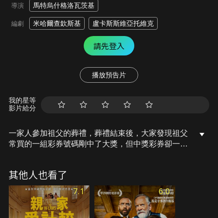
馬特烏什格洛瓦茨基
導演
米哈爾查欽斯基
盧卡斯斯維亞托維克
編劇
請先登入
播放預告片
我的星等
影片給分
一家人參加祖父的葬禮，葬禮結束後，大家發現祖父
常買的一組彩券號碼剛中了大獎，但中獎彩券卻一起
下葬了。一場爭奪彩券的競賽就此開始。
其他人也看了
7.1
6.0