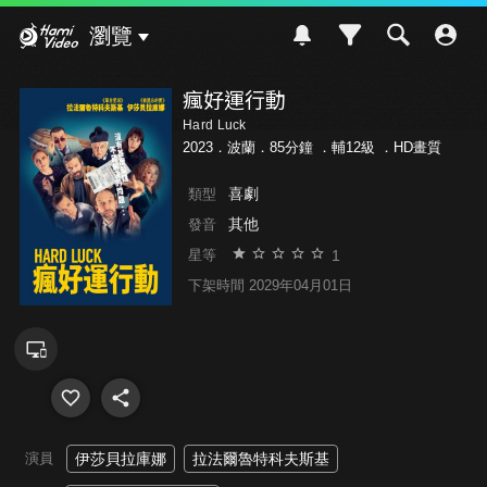
Hami Video
瀏覽
瘋好運行動
Hard Luck
2023．波蘭．85分鐘 ．
輔12級
．HD畫質
喜劇
類型
其他
發音
1
星等
下架時間 2029年04月01日
演員
伊莎貝拉庫娜
拉法爾魯特科夫斯基