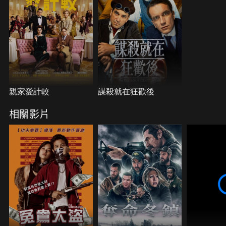
親家愛計較
謀殺就在狂歡後
相關影片