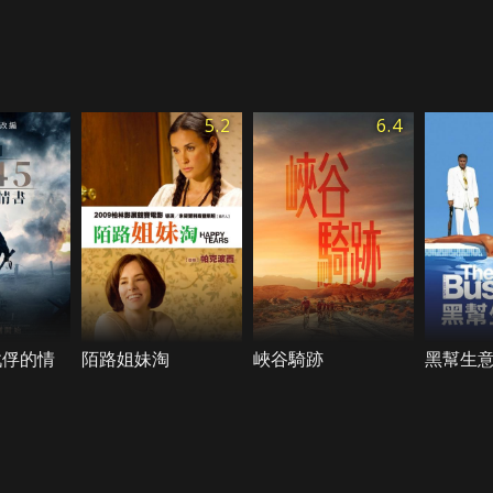
5.2
6.4
戰俘的情
陌路姐妹淘
峽谷騎跡
黑幫生