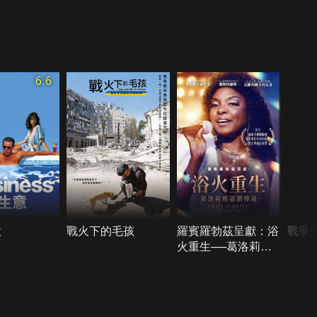
6.6
意
戰火下的毛孩
羅賓羅勃茲呈獻：浴
戰爭
火重生──葛洛莉雅
蓋諾傳奇