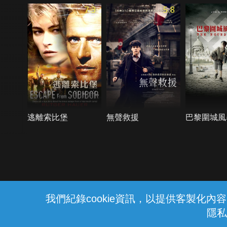
7.3
5.8
逃離索比堡
無聲救援
巴黎圍城風
{{notifyMsg}}
我們紀錄cookie資訊，以提供客製化
隱私