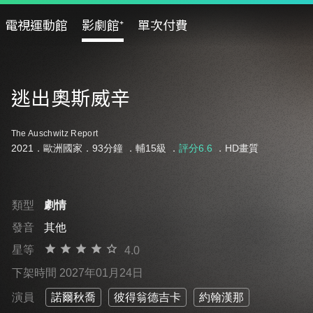
電視運動館
影劇館⁺
單次付費
逃出奧斯威辛
The Auschwitz Report
2021．歐洲國家．93分鐘 ．
輔15級
．
評分6.6
．HD畫質
類型
劇情
發音
其他
星等
4.0
下架時間 2027年01月24日
演員
諾爾秋喬
彼得翁德吉卡
約翰漢那