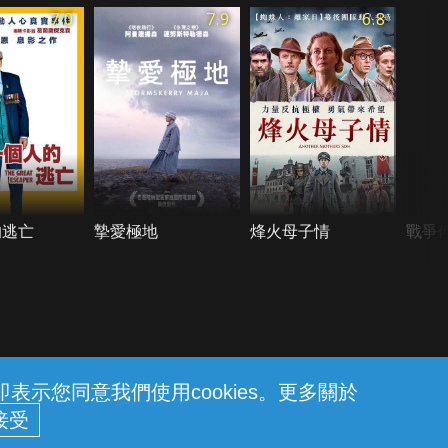
7.0
7.9
6.8
的逃亡
摯愛極地
烽火母子情
戰爭
示您同意我們使用cookies。更多關於