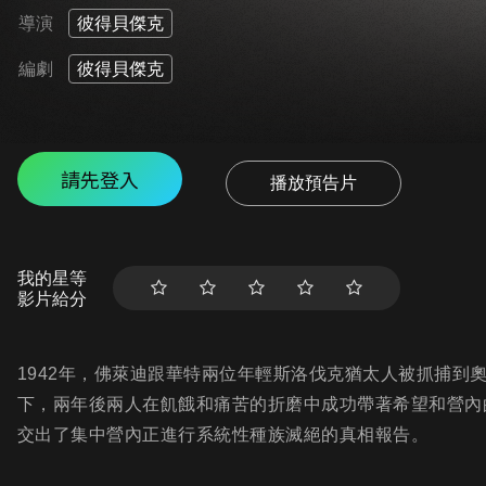
導演
彼得貝傑克
編劇
彼得貝傑克
請先登入
播放預告片
我的星等
影片給分
1942年，佛萊迪跟華特兩位年輕斯洛伐克猶太人被抓捕到
下，兩年後兩人在飢餓和痛苦的折磨中成功帶著希望和營內
交出了集中營內正進行系統性種族滅絕的真相報告。