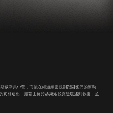
奧斯威辛集中營，而後在經過縝密規劃跟囚犯們的幫助
的真相逃出，順著山路跨越斯洛伐克邊境遇到救援，並