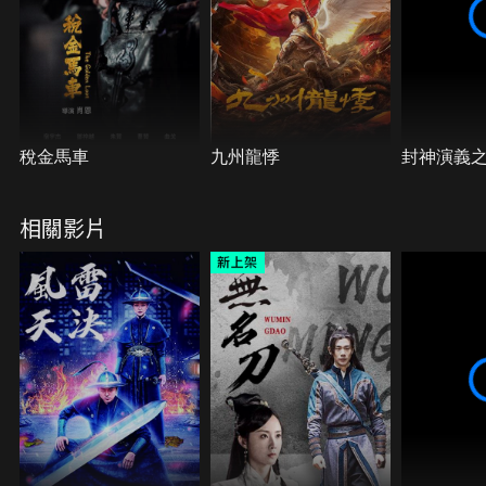
稅金馬車
九州龍悸
封神演義
相關影片