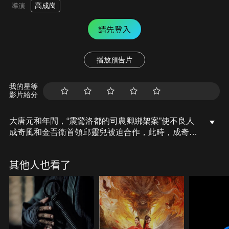
高成崗
導演
請先登入
播放預告片
我的星等
影片給分
大唐元和年間，“震驚洛都的司農卿綁架案”使不良人
成奇風和金吾衛首領邱靈兒被迫合作，此時，成奇風
失蹤多年的青梅竹馬木娘竟以刺客身份出現，要對案
件深入調查，成奇風和邱靈兒發現一個足以摧毁洛都
其他人也看了
的驚天陰謀。