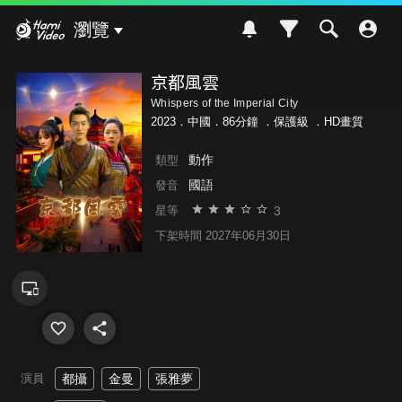
Hami Video
瀏覽
京都風雲
Whispers of the Imperial City
2023．中國．86分鐘 ．
保護級
．HD畫質
動作
類型
國語
發音
3
星等
下架時間 2027年06月30日
演員
都攝
金曼
張雅夢