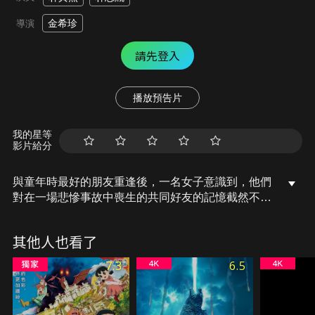
金希珍
導演
請先登入
播放預告片
我的星等
影片給分
與童年時最好的朋友重逢後，一名女子意識到，他們
對在一場悲慘事故中喪生的共同好友的記憶截然不
同。她到底發生了什麼？她能否揭露不為人知的真
相？
其他人也看了
7.3
6.5