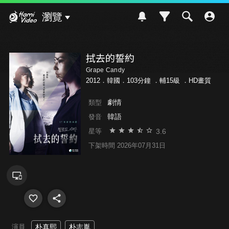
Hami Video
瀏覽
拭去的誓約
Grape Candy
2012．韓國．103分鐘 ．
輔15級
．HD畫質
劇情
類型
韓語
發音
3.6
星等
下架時間 2026年07月31日
演員
朴真熙
朴志胤