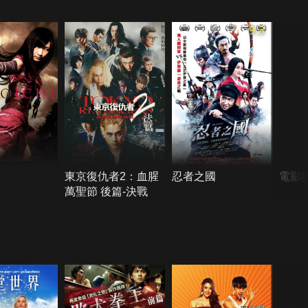
9.3
東京復仇者2：血腥
忍者之國
電影
萬聖節 後篇-決戰