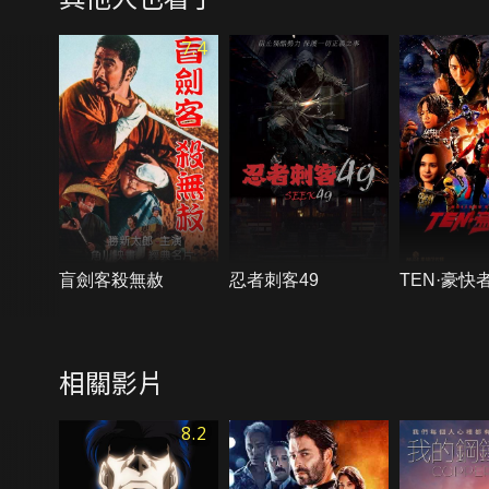
7.4
盲劍客殺無赦
忍者刺客49
TEN·豪快
相關影片
8.2