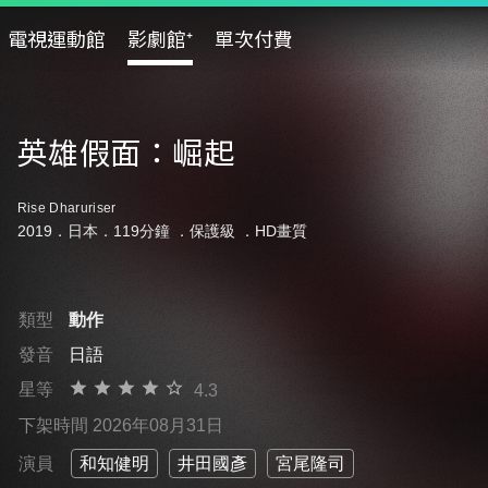
電視運動館
影劇館⁺
單次付費
英雄假面：崛起
Rise Dharuriser
2019．日本．119分鐘 ．
保護級
．HD畫質
類型
動作
發音
日語
星等
4.3
下架時間 2026年08月31日
演員
和知健明
井田國彥
宮尾隆司