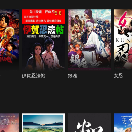
5.8
者
伊賀忍法帖
銀魂
女忍