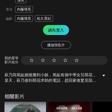
凜美
内藤瑛亮
導演
内藤瑛亮
松久育紀
編劇
請先登入
播放預告片
我的星等
影片給分
萩乃與篤紘婚後搬到小鎮，篤紘有個中學女兒萌花，
某天，萩乃接到萌花求助的電話，趕回家後驚見陌生
女孩握著剪刀騎坐在萌花身上，他們得知，這個叫
「小千」的女孩曾經住在這棟房子裡，因過去戳瞎同
相關影片
學，小千一家被迫搬離，但她時常回來製造麻煩，孤
獨的萌花對小千的反叛行為產生共鳴，然而小千的行
為逐漸失控……