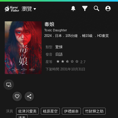
Hami Video
瀏覽
毒娘
Toxic Daughter
2024．日本．105分鐘 ．
輔15級
．HD畫質
驚悚
類型
日語
發音
2.7
星等
下架時間 2031年10月31日
演員
佐津川愛美
植原星空
伊禮姬奈
竹財輝之助