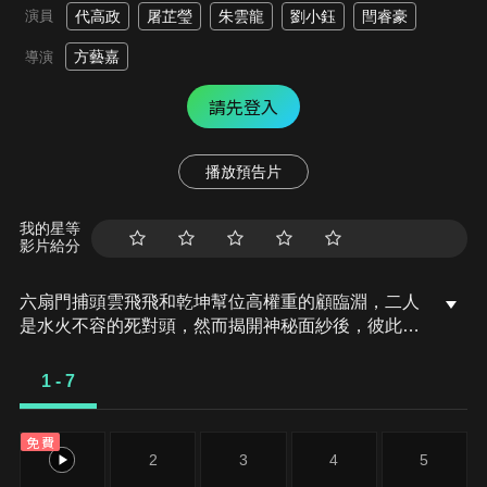
演員
代高政
屠芷瑩
朱雲龍
劉小鈺
閆睿豪
方藝嘉
導演
請先登入
播放預告片
我的星等
影片給分
六扇門捕頭雲飛飛和乾坤幫位高權重的顧臨淵，二人
是水火不容的死對頭，然而揭開神秘面紗後，彼此竟
是分別多年刻骨銘心的戀人，於是兩人再次情難自
禁，隨著兩人的破鏡重圓，當年塵封的謎團也逐漸被
1 - 7
解開...
免費
1
2
3
4
5