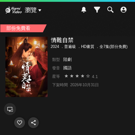
Hami Video
瀏覽
部份免費看
情難自禁
2024 ．
普遍級
．HD畫質 ．全7集(部分免費)
陸劇
類型
國語
發音
4.1
星等
下架時間
2026年10月31日