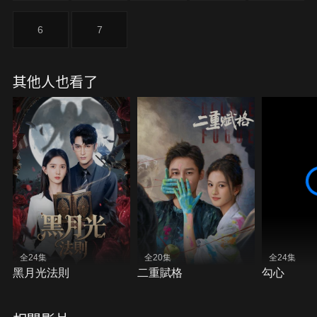
6
7
其他人也看了
全24集
全20集
全24集
黑月光法則
二重賦格
勾心