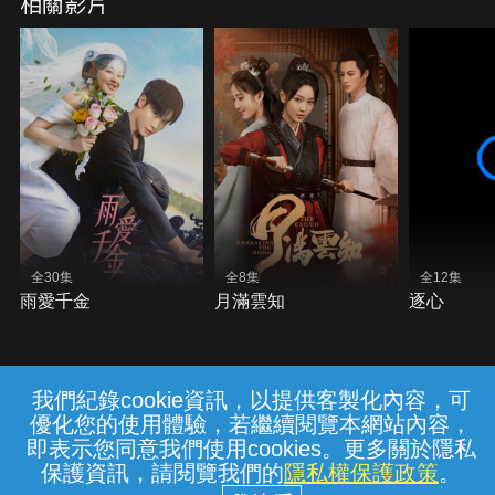
相關影片
全30集
全8集
全12集
雨愛千金
月滿雲知
逐心
我們紀錄cookie資訊，以提供客製化內容，可
{{notifyMsg}}
優化您的使用體驗，若繼續閱覽本網站內容，
常見問題
線上客服
服務條款
隱私權保護
即表示您同意我們使用cookies。更多關於隱私
保護資訊，請閱覽我們的
隱私權保護政策
。
中華電信股份有限公司個人家庭分公司