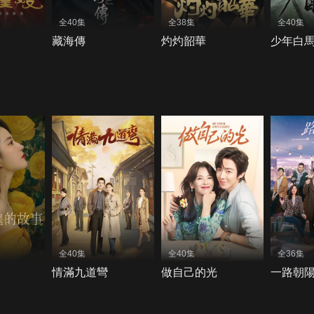
全40集
全38集
全40集
藏海傳
灼灼韶華
少年白
全40集
全40集
全36集
情滿九道彎
做自己的光
一路朝