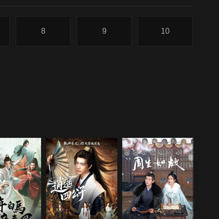
8
9
10