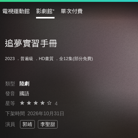
電視運動館
影劇館⁺
單次付費
追夢實習手冊
2023 ．
普遍級
．HD畫質 ．全12集(部分免費)
類型
陸劇
發音
國語
星等
4
下架時間
2026年10月31日
演員
郭靖
李聖甜