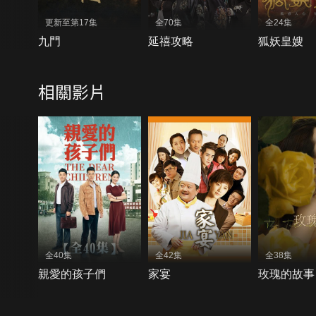
更新至第17集
全70集
全24集
九門
延禧攻略
狐妖皇嫂
相關影片
全40集
全42集
全38集
親愛的孩子們
家宴
玫瑰的故事