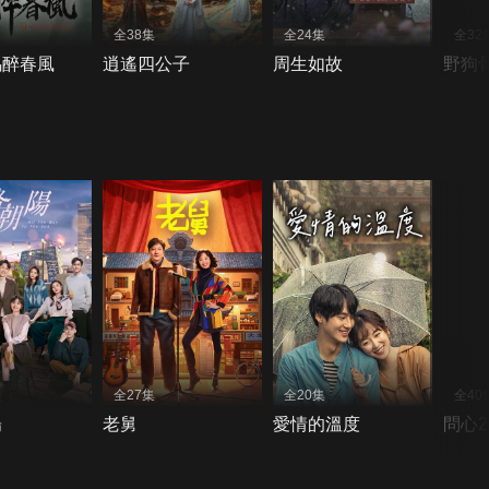
全38集
全24集
全32
馬醉春風
逍遙四公子
周生如故
野狗
全27集
全20集
全40
陽
老舅
愛情的溫度
問心2