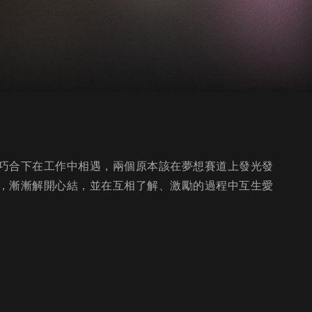
巧合下在工作中相遇，兩個原本該在夢想賽道上發光發
，漸漸解開心結，並在互相了解、激勵的過程中互生愛