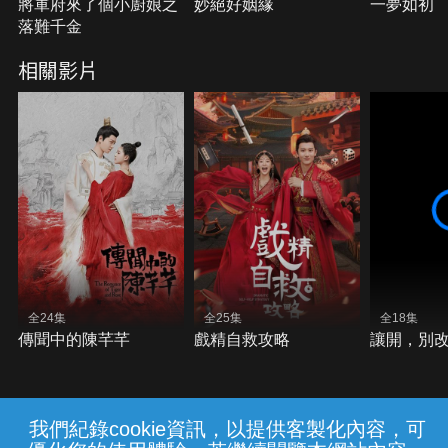
將軍府來了個小廚娘之
妙絕好姻緣
一夢如初
落難千金
相關影片
全24集
全25集
全18集
傳聞中的陳芊芊
戲精自救攻略
讓開，別
我們紀錄cookie資訊，以提供客製化內容，可
{{notifyMsg}}