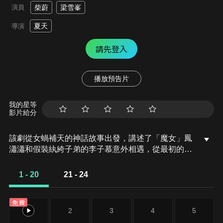
演員
柴蔚
梁雪峯
夏天
導演
請先登入
播放預告片
我的星等
影片給分
該劇從女蝸補天的神話故事出發，講述了「魔女」鳳
瀟瀟和假裝紈絝子弟的李子慕意外相遇，從最初的相
互憎恨、試探，到相知相惜最終聯手挫敗反派陰謀，
破除「長生」迷信領悟情感真諦的故事。
1 - 20
21 - 24
免費
1
2
3
4
5