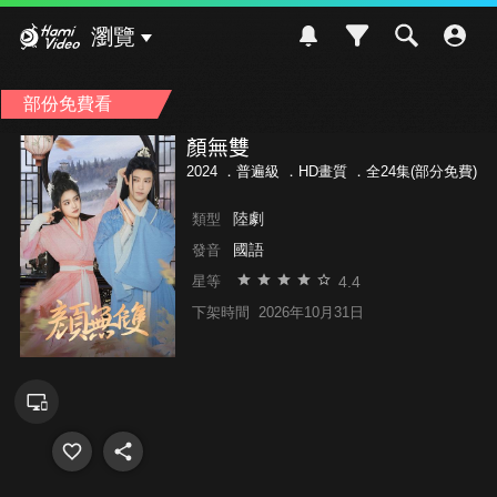
Hami Video
瀏覽
部份免費看
顏無雙
2024 ．
普遍級
．HD畫質 ．全24集(部分免費)
陸劇
類型
國語
發音
4.4
星等
下架時間
2026年10月31日