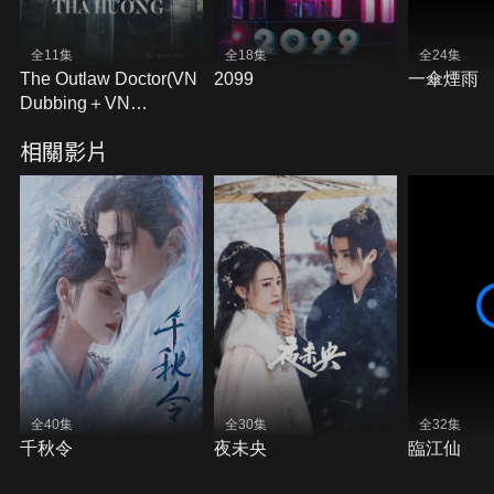
全11集
全18集
全24集
The Outlaw Doctor(VN
2099
一傘煙雨
Dubbing＋VN
Subtitles)
相關影片
全40集
全30集
全32集
千秋令
夜未央
臨江仙