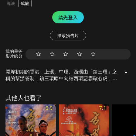
成龍
導演
請先登入
播放預告片
我的星等
影片給分
開埠初期的香港，上環、中環、西環由「鎮三環」之
稱的幫辦管制，鎮三環暗中勾結西環惡霸歐心虎，西
環治安一時烏煙瘴氣。警官馬如龍奉命接管西環後，
迅速將勾心虎拘捕人獄，招來「鎮三環」的怨恨。當
其他人也看了
時內地革命風雲翻湧，革命黨人來港宣傳，並計劃營
救被捕同志。為將革命黨人一網打盡，清廷派遣密使
6.9
7.1
聯絡鎮三環…