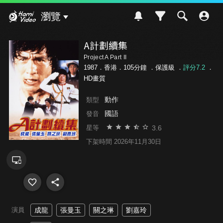
Hami Video
瀏覽
A計劃續集
Project A Part II
1987．香港．105分鐘 ．
保護級
．
評分7.2
．
HD畫質
動作
類型
國語
發音
3.6
星等
下架時間 2026年11月30日
演員
成龍
張曼玉
關之琳
劉嘉玲