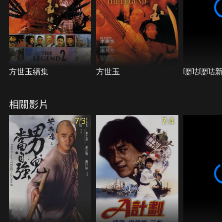
方世玉續集
方世玉
嚦咕嚦咕
相關影片
7.3
7.4