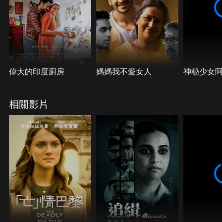
偉大的印度廚房
媽媽我不愛女人
神秘少女
相關影片