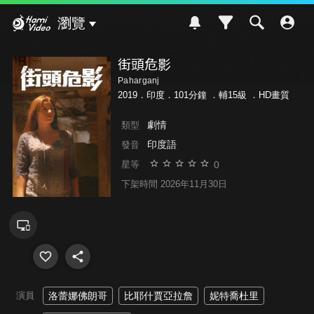
Hami Video
瀏覽
街頭危影
Paharganj
2019．印度．101分鐘 ．
輔15級
．HD畫質
劇情
類型
印度語
發音
0
星等
下架時間 2026年11月30日
演員
洛蕾娜佛朗哥
比耶什賈亞拉詹
妮特喬杜里