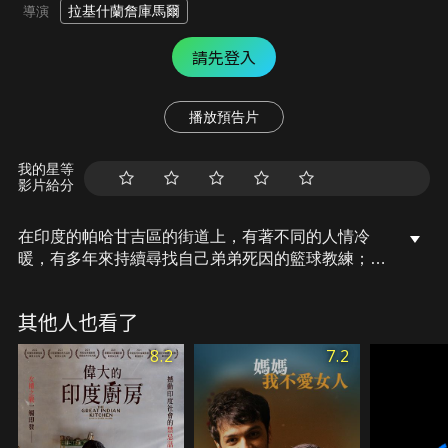
拉基什蘭詹庫馬爾
導演
請先登入
播放預告片
我的星等
影片給分
在印度的帕哈甘吉區的街道上，有著不同的人情冷
暖，有多年來持續尋找自己弟弟死因的籃球教練；有
為愛從西班牙飛到此處找尋摯愛的異國女子。眾人因
一場謀殺事件串在一起，一場意想不到的故事就此展
其他人也看了
開...。
8.2
7.2