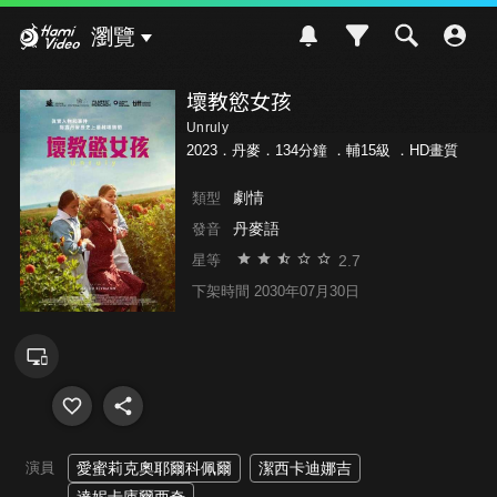
Hami Video
瀏覽
壞教慾女孩
Unruly
2023．丹麥．134分鐘 ．
輔15級
．HD畫質
劇情
類型
丹麥語
發音
2.7
星等
下架時間 2030年07月30日
演員
愛蜜莉克奧耶爾科佩爾
潔西卡迪娜吉