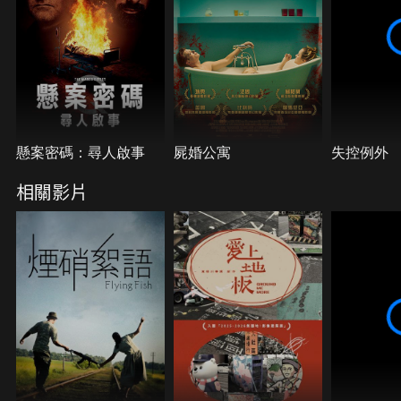
懸案密碼：尋人啟事
屍婚公寓
失控例外
相關影片