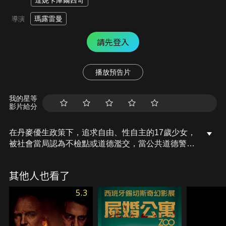
達妮卡庫爾西奇
瑪露雷曼
導演
請先登入
播放預告片
我的星等
影片給分
在丹麥優生政策下，追求自由、性自主的17歲少女，
被社會當局認為不檢點或道德濫交，當公共道德警察
介入，不是送進監獄，就是送往「史葡格島」的婦女
之家，進行思想行為「再教育」和絕育，學習成為守
其他人也看了
規矩的人，但她拒絕院內制度的叛逆行為，最後她決
定孤注一擲尋求自由出路…。
5.3