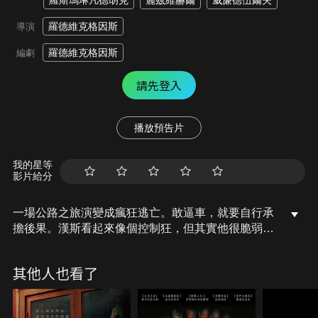
羅斯瑪琳凡德胡克
麗茲維赫爾
威廉德伍爾夫
羅德維克格因斯
導演
羅德維克格因斯
編劇
請先登入
播放預告片
我的星等
影片給分
一場公路之旅演變成瘋狂逃亡。敢逼車，就要自行承
擔後果。漢斯看起來像個控制狂，但其實他很脆弱。
他的母親要求他必須準時到家，但是他們太晚出門
了。迫於壓力，他載著一家四口在高速公路飆速行
其他人也看了
駛。自大的他觸怒前方的白色貨車，而這名司機將不
顧一切找他報復。