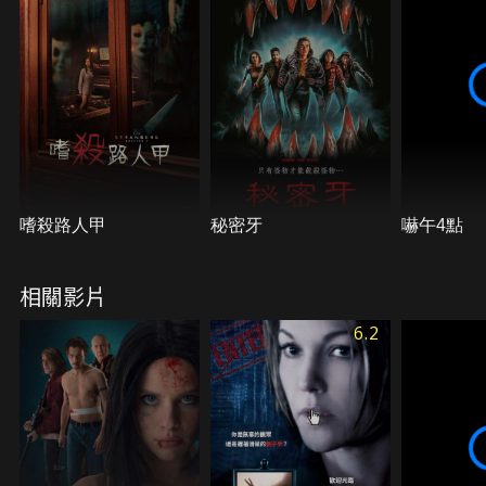
嗜殺路人甲
秘密牙
嚇午4點
相關影片
6.2