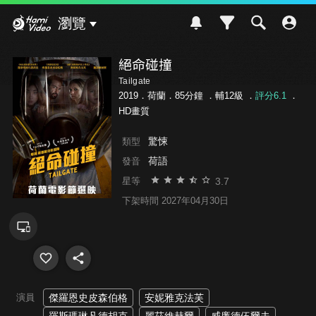
Hami Video
瀏覽
絕命碰撞
Tailgate
2019．荷蘭．85分鐘 ．
輔12級
．
評分6.1
．
HD畫質
驚悚
類型
荷語
發音
3.7
星等
下架時間 2027年04月30日
演員
傑羅恩史皮森伯格
安妮雅克法芙