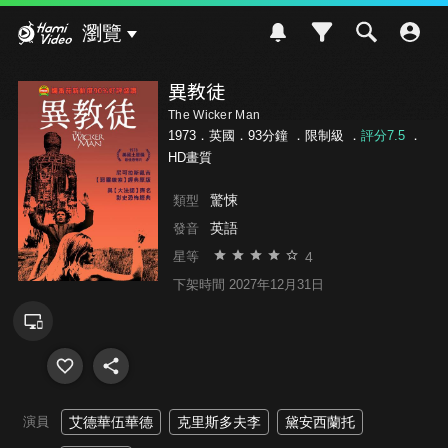
Hami Video
瀏覽
異教徒
The Wicker Man
1973．英國．93分鐘 ．
限制級
．
評分7.5
．
HD畫質
驚悚
類型
英語
發音
4
星等
下架時間 2027年12月31日
演員
艾德華伍華德
克里斯多夫李
黛安西蘭托