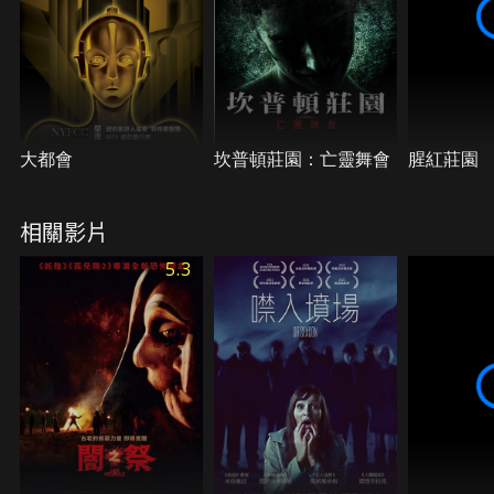
大都會
坎普頓莊園：亡靈舞會
腥紅莊園
相關影片
5.3