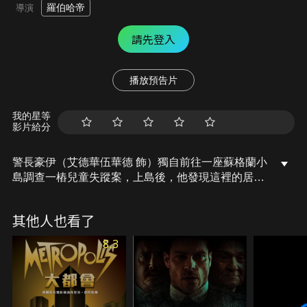
羅伯哈帝
導演
請先登入
播放預告片
我的星等
影片給分
警長豪伊（艾德華伍華德 飾）獨自前往一座蘇格蘭小
島調查一樁兒童失蹤案，上島後，他發現這裡的居民
們信仰著一個奇怪的宗教，居民們各種荒淫的行為和
奇怪的儀式，讓身為保守基督徒的他瞠目結舌，豪伊
其他人也看了
開始懷疑失蹤的孩子可能已被獻祭，而整座島上的人
都是共犯……。
8.3