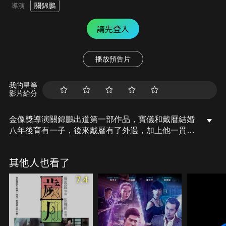
關錦鵬
導演
請先登入
播放預告片
我的星等
影片給分
金像獎導演關錦鵬出道第一部作品，寶儀和戴曆結婚
八年後育有一子，後來戴曆有了外遇，加上他一貫的
大男子主義作風，導致夫妻不睦。兩人分居後，寶儀
加入到因婚姻失敗聚在一起的單身女人小社團裡。她
其他人也看了
們開了一個晚會，一起慶祝寶儀脫離了丈夫。可是寶
儀和戴曆餘情未了，簽字離婚的當晚，戴曆又提出復
7.4
合。寶儀體會到單身女人的諸多煩惱和痛苦，同意和
好。不久，戴曆故態復萌，再次傷害了寶儀，兩人再
次分開。過了一段時間後兩人重逢，雙方都保持了冷
靜，但是對未來能否共同度過，兩人都感到迷惘……