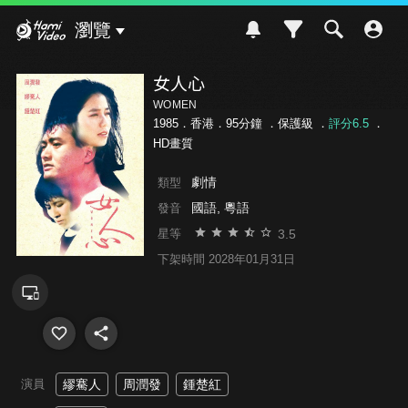
Hami Video
瀏覽
女人心
WOMEN
1985．香港．95分鐘 ．
保護級
．
評分6.5
．
HD畫質
劇情
類型
國語, 粵語
發音
3.5
星等
下架時間 2028年01月31日
演員
繆騫人
周潤發
鍾楚紅