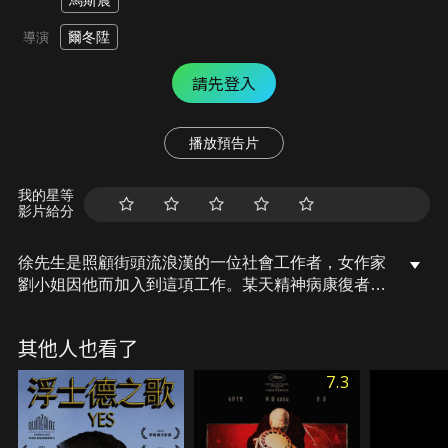
馬斯晨
爾冬陞
導演
請先登入
播放預告片
我的星等
影片給分
徐先生是照顧街頭流浪漢的一位社會工作者，女作家
劉小姐因他而加入到這項工作。某天精神病康復者阿
全不堪刺激，舊病復發，持刀闖入幼稚園，釀成一場
血洗慘案。徐先生心力交瘁，決定辭職，但不幸被發
其他人也看了
病的癲佬阿狗砍成重傷，終不治而亡。女作家強忍悲
痛，繼續投身到這一工作中。
7.3