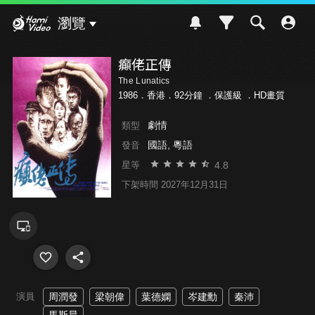
Hami Video
瀏覽
癲佬正傳
The Lunatics
1986．香港．92分鐘 ．
保護級
．HD畫質
劇情
類型
國語, 粵語
發音
4.8
星等
下架時間 2027年12月31日
演員
周潤發
梁朝偉
葉德嫻
岑建勳
秦沛