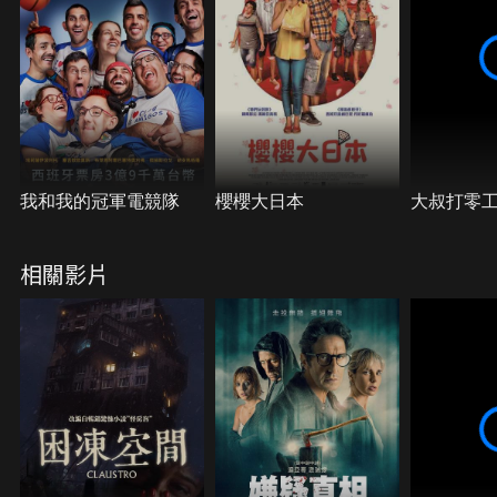
我和我的冠軍電競隊
櫻櫻大日本
大叔打零
相關影片