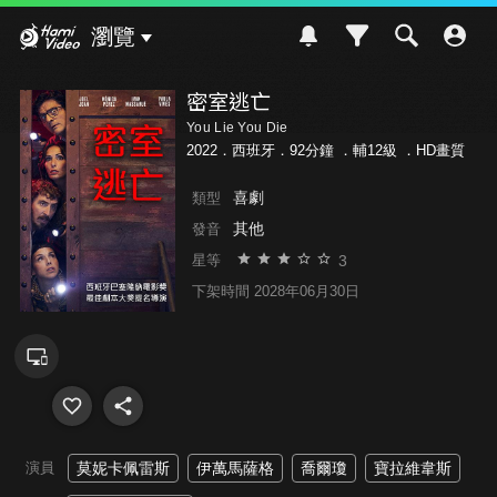
Hami Video
瀏覽
密室逃亡
You Lie You Die
2022．西班牙．92分鐘 ．
輔12級
．HD畫質
喜劇
類型
其他
發音
3
星等
下架時間 2028年06月30日
演員
莫妮卡佩雷斯
伊萬馬薩格
喬爾瓊
寶拉維韋斯