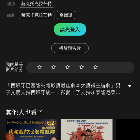
赫克托克拉芒特
導演
赫克托克拉芒特
喬爾瓊
編劇
請先登入
播放預告片
我的星等
影片給分
「西班牙巴塞隆納電影獎最佳劇本大獎得主編劇」男
子艾度支持西班牙統一，卻愛上了支持加泰隆尼亞獨
立運動女教授，一位屢獲大獎的電影導演卻受不了霸
道愛嘮叨的妻子，相約來到相傳驚嚇爆表的密室逃脫
其他人也看了
遊戲，測驗彼此的愛情和友情，卻意外來到連續殺人
魔德國納粹人體實驗博士，真的會死人的密室逃脫..
6.2