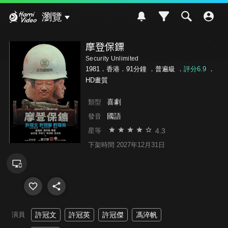
Hami Video
瀏覽
摩登保鏢
Security Unlimited
1981．香港．91分鐘 ．
普遍級
．
評分6.9
．
HD畫質
喜劇
類型
國語
發音
4.3
星等
下架時間 2027年12月31日
演員
許冠文
許冠英
許冠傑
馮淬帆