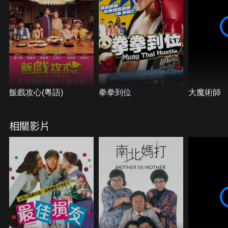
飯戲攻心(粵語)
拳拳到位
大魔術師
相關影片