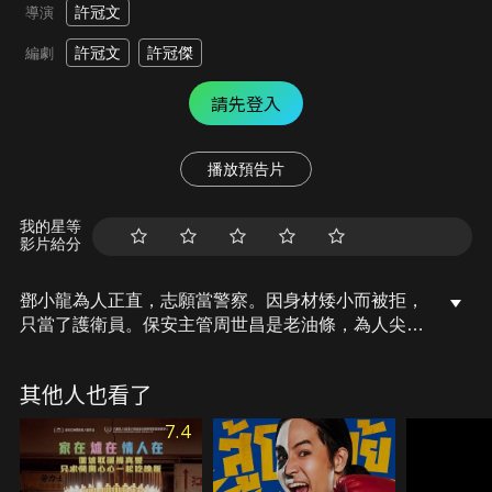
許冠文
導演
許冠文
許冠傑
編劇
請先登入
播放預告片
我的星等
影片給分
鄧小龍為人正直，志願當警察。因身材矮小而被拒，
只當了護衛員。保安主管周世昌是老油條，為人尖酸
刻薄，下屬阿Sam看他不順眼卻無處申訴。 某次公
司的太子王平凡假扮保安混進了公司考察情況，阿
其他人也看了
Sam和小龍就因出色而獲得提拔，而周世昌卻被剝奪
了主管之位，他於是另有所謀…
7.4