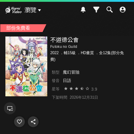
Hami Video
瀏覽
部份免費看
不道德公會
Futoku no Guild
2022 ．
輔15級
．HD畫質 ．全12集(部分免
費)
魔幻冒險
類型
日語
發音
3.9
星等
下架時間
2026年12月31日