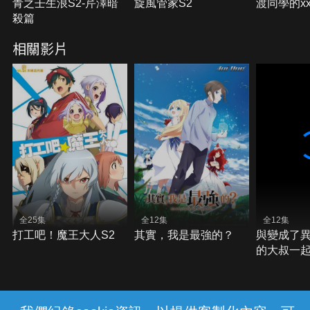
青之壬生浪S2-芹澤暗
旋風管家S2
渡同學的x
殺篇
相關影片
全25集
全12集
全12集
打工吧！魔王大人S2
其實，我是最強的？
與變成了
的大叔一