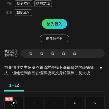
演員
福原克己
礒部花凜
朝岡卓矢
導演
請先登入
播放預告片
我的星等
影片給分
故事描述男主角基克爾原本是梅卜基鎮最強的護衛獵
人，但他想到自己在懂事後就投身於訓練，長大後也
不停的接案工作，同期不是已經結婚，就是過著放蕩
的淫靡生活，空虛的他便向公會的受付娘艾諾梅要求
1 - 12
讓他辭職去交女朋友。
免費
1
2
3
4
5