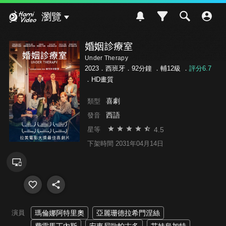
Hami Video
瀏覽
婚姻診療室
Under Therapy
2023．西班牙．92分鐘 ．
輔12級
．
評分6.7
．HD畫質
喜劇
類型
西語
發音
4.5
星等
下架時間 2031年04月14日
演員
瑪倫娜阿特里奧
亞麗珊德拉希門涅絲