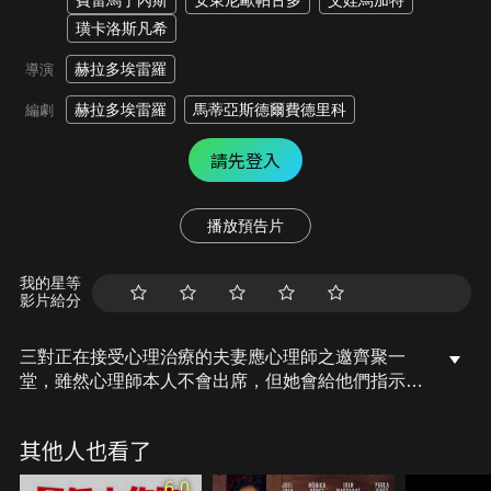
費雷馬丁內斯
安東尼歐帕古多
艾娃烏加特
璜卡洛斯凡希
赫拉多埃雷羅
導演
赫拉多埃雷羅
馬蒂亞斯德爾費德里科
編劇
請先登入
播放預告片
我的星等
影片給分
三對正在接受心理治療的夫妻應心理師之邀齊聚一
堂，雖然心理師本人不會出席，但她會給他們指示，
隨著一聲號角響起，六位主角逐漸披露各自婚姻中的
秘密，討論育兒、家務分配、金錢、嫉妒和性等問
其他人也看了
題，隨著真相層層揭開，故事最終迎來一個意想不到
且震撼的結局。
6.0