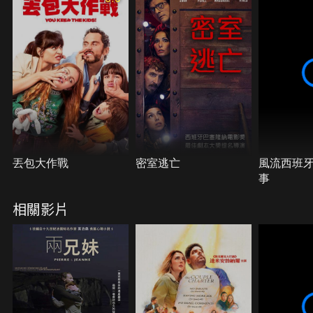
丟包大作戰
密室逃亡
風流西班
事
相關影片