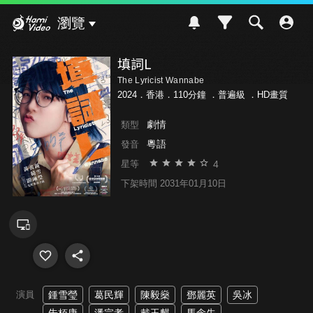
Hami Video
瀏覽
填詞L
The Lyricist Wannabe
2024．香港．110分鐘 ．
普遍級
．HD畫質
劇情
類型
粵語
發音
4
星等
下架時間 2031年01月10日
演員
鍾雪瑩
葛民輝
陳毅燊
鄧麗英
吳冰