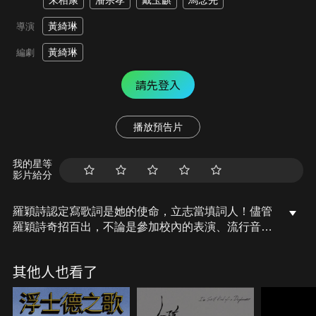
朱栢康
潘宗孝
戴玉麒
馬念先
黃綺琳
導演
黃綺琳
編劇
請先登入
播放預告片
我的星等
影片給分
羅穎詩認定寫歌詞是她的使命，立志當填詞人！儘管
羅穎詩奇招百出，不論是參加校內的表演、流行音樂
創作大賽或是向唱片公司電郵自薦，皆是挫折連連，
而她一邊增進填詞功力、一邊廣結善緣，仍未能成功
其他人也看了
入行，做不成填詞人，「只要有恆心，鐵柱磨成
針」，她揹著夢想的包袱，在填滿遺憾的道上持續狂
奔！