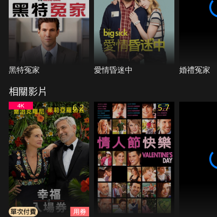
黑特冤家
愛情昏迷中
婚禮冤家
相關影片
6.2
5.7