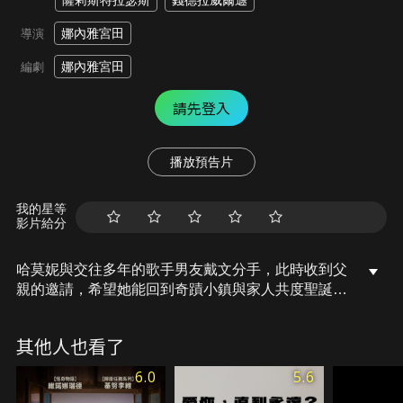
薩莉斯特拉瑟斯
錢德拉威爾遜
娜內雅宮田
導演
娜內雅宮田
編劇
請先登入
播放預告片
我的星等
影片給分
哈莫妮與交往多年的歌手男友戴文分手，此時收到父
親的邀請，希望她能回到奇蹟小鎮與家人共度聖誕佳
節。故鄉環境與親友關懷，沖淡了哈莫妮分手的悲
傷，並與新朋友路克共同籌備即將來臨的聖誕音樂
其他人也看了
會，兩人在相處中逐漸互萌好感。不料戴文卻突然帶
著婚戒造訪，面對舊愛的情勒糾纏，哈莫妮將投向誰
6.0
5.6
的懷抱？