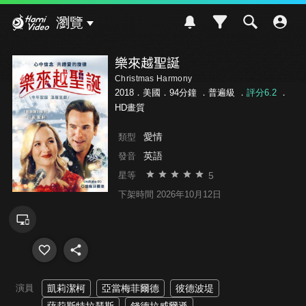
Hami Video
瀏覽
樂來越聖誕
Christmas Harmony
2018．美國．94分鐘 ．
普遍級
．
評分6.2
．
HD畫質
愛情
類型
英語
發音
5
星等
下架時間 2026年10月12日
演員
凱莉潔柯
亞當梅菲爾德
彼德波堤