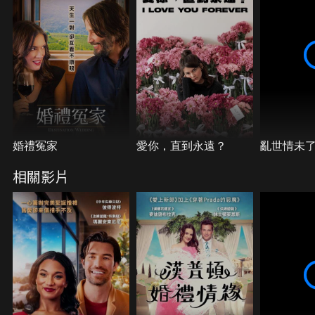
婚禮冤家
愛你，直到永遠？
亂世情未
相關影片