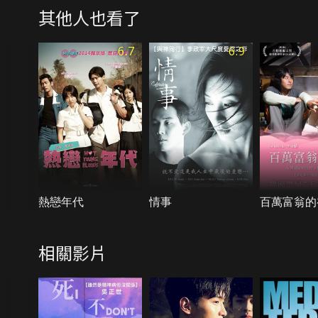
其他人也看了
6.7
6.9
熱戀年代
情事
百萬富翁的
相關影片