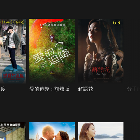
6.3
6.9
溫度
愛的迫降：旗艦版
解語花
分手