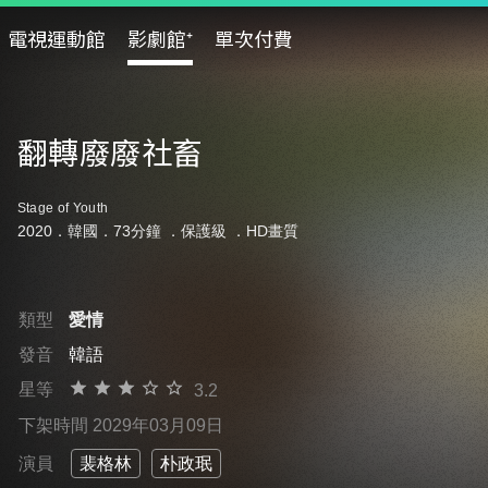
電視運動館
影劇館⁺
單次付費
翻轉廢廢社畜
Stage of Youth
2020．韓國．73分鐘 ．
保護級
．HD畫質
類型
愛情
發音
韓語
星等
3.2
下架時間 2029年03月09日
演員
裴格林
朴政珉