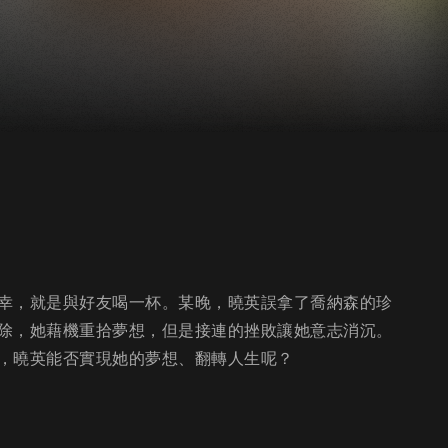
幸，就是與好友喝一杯。某晚，曉英誤拿了喬納森的珍
除，她藉機重拾夢想，但是接連的挫敗讓她意志消沉。
，曉英能否實現她的夢想、翻轉人生呢？