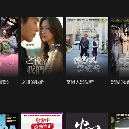
7.2
6.8
初戀
之後的我們
當男人戀愛時
戀愛的