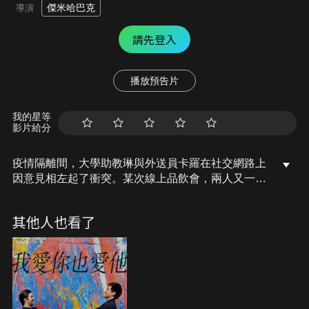
傑米哈巴克
導演
請先登入
播放預告片
我的星等
影片給分
疫情隔離間，大學助教琳與外送員卡羅在社交網路上
因意見相左起了衝突。某次線上品飲會，兩人又一言
不合。幾天後，卡羅向琳道歉，兩人因相似的生命經
歷而情投意合。儘管無法見面，兩人越來越親近，琳
其他人也看了
甚至覺得可以試著交往。疫情促使兩人的相知相惜，
但隨著封城限制的鬆綁，琳和卡羅最終是否能順利在
一起呢？