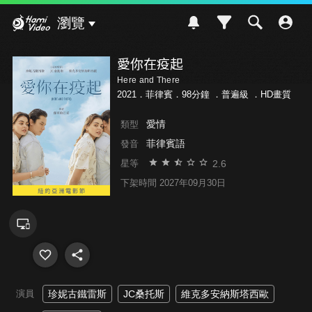
Hami Video
瀏覽
愛你在疫起
Here and There
2021．菲律賓．98分鐘 ．
普遍級
．HD畫質
愛情
類型
菲律賓語
發音
2.6
星等
下架時間 2027年09月30日
演員
珍妮古鐵雷斯
JC桑托斯
維克多安納斯塔西歐