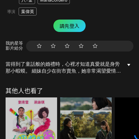
八?金
MariaCordero
葉偉英
導演
請先登入
我的星等
影片給分
當得到了童話般的婚禮時，心裡才知道真愛就是身旁
那小蝦蟆。 細妹自少在街市賣魚，她非常渴望愛情，
無奈魚店工作繁忙，難以結識好男人。富家子Chris
偶遇細妹，驚覺細妹與前女友Linda極為相似，決定
其他人也看了
向細妹展開追求。Chris替細妹重新裝扮，又安排她
到公司裡工作。Chris決定娶細妹為妻。細妹一直以
為最幸福是嫁給一個英俊瀟灑，有財富的男人，但在
宣誓一刻，竟然未能說出「我願意」......