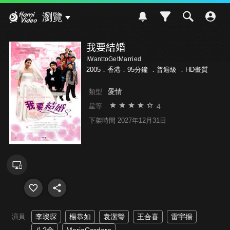
Hami Video
瀏覽
我要結婚
IWanttoGetMarried
2005．香港．95分鐘 ．
普遍級
．HD畫質
愛情
類型
4
星等
下架時間 2027年12月31日
演員
李璨琛
楊恭如
袁潔瑩
王合喜
雷宇揚