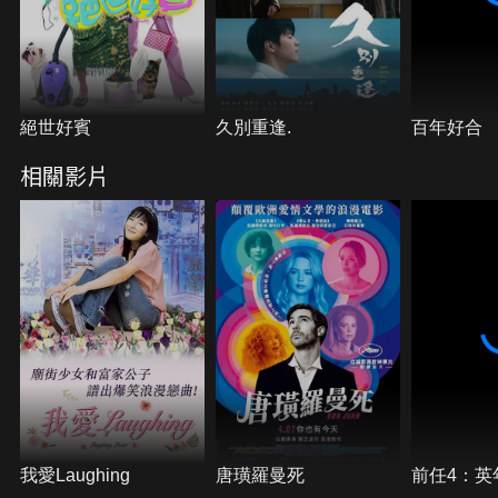
絕世好賓
久別重逢.
百年好合
相關影片
我愛Laughing
唐璜羅曼死
前任4：英