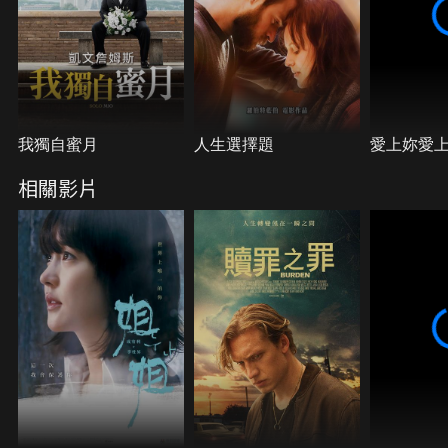
我獨自蜜月
人生選擇題
愛上妳愛
相關影片