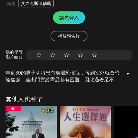
艾力克斯迪勒瑪
導演
請先登入
播放預告片
我的星等
影片給分
年近30的男子切特患有廣場恐懼症，每到室外就會恐
慌焦慮，連出門買必需品都有困難，因此過著足不出
戶的封閉生活。前海軍陸戰隊女大兵瑪姬，因為服役
時心理受創而酗酒成性，不僅居無定所，還有個因殺
其他人也看了
人罪正在坐牢的老公。這兩個問題一籮筐的邊緣人因
緣際會成為室友，起初毫無交集的他們逐漸建立起深
6.8
厚友誼，不僅幫助彼此克服障礙，甚至埋下戀情的種
子...