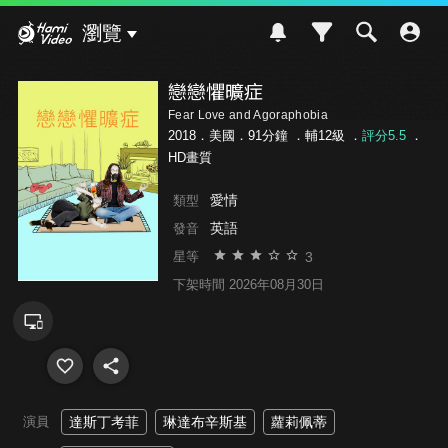
Hami Video
瀏覽
戀戀懼曠症
Fear Love and Agoraphobia
2018．美國．91分鐘 ．
輔12級
．
評分5.5
．
HD畫質
愛情
類型
英語
發音
3
星等
下架時間 2026年08月30日
演員
達斯丁考菲
琳達布辛斯基
蘿莉佩蒂