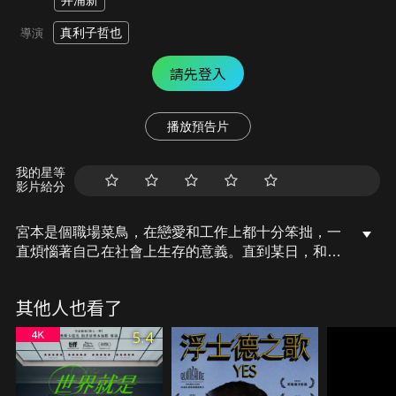
井浦新
真利子哲也
導演
請先登入
播放預告片
我的星等
影片給分
宮本是個職場菜鳥，在戀愛和工作上都十分笨拙，一
直煩惱著自己在社會上生存的意義。直到某日，和靖
子一見鍾情後，他的人生終於露出一線曙光，穩定的
日子過沒多久，卻突然發生了一件大事，徹底的改變
其他人也看了
了他們，讓靖子和宮本的關係降到了冰點，宮本要如
何做才能鞏固這份得來不易的愛情呢？
5.4