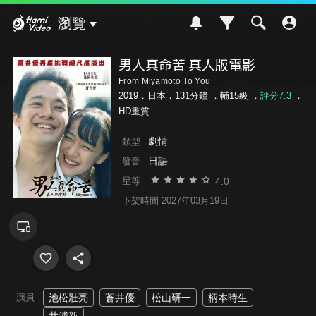
Hami Video
瀏覽
男人真命苦 真人版電影
From Miyamoto To You
2019．日本．131分鐘 ．
輔15級
．
評分7.3
．
HD畫質
劇情
類型
日語
發音
4.0
星等
下架時間 2027年03月19日
演員
池松壯亮
蒼井優
松山研一
柄本時生