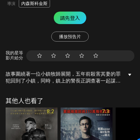
內森斯科金斯
導演
請先登入
播放預告片
我的星等
影片給分
故事圍繞著一位小鎮牧師展開，五年前殺害其妻的罪
犯回到了小鎮，同時，鎮上的警長正調查著一起謀殺
案，調查間好似與五年前的案子有所關連…。
其他人也看了
8.2
7.3