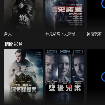
象人
神鬼駭客：史諾登
神鬼玩家
相關影片