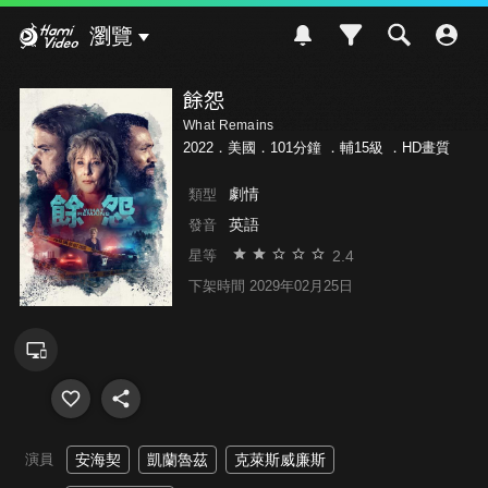
Hami Video
瀏覽
餘怨
What Remains
2022．美國．101分鐘 ．
輔15級
．HD畫質
劇情
類型
英語
發音
2.4
星等
下架時間 2029年02月25日
演員
安海契
凱蘭魯茲
克萊斯威廉斯